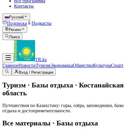
Все программы
Контакты
Русский
Подписка
Подкасты
Регион
Поиск
TR
.kz
Главное
Новости
Туризм
Экономика
Общество
Культура
Спорт
Вход / Регистрация
Туризм · Базы отдыха · Костанайская
область
Путешествия по Казахстану: горы, озёра, заповедники, базы
отдыха и достопримечательности.
Все материалы · Базы отдыха