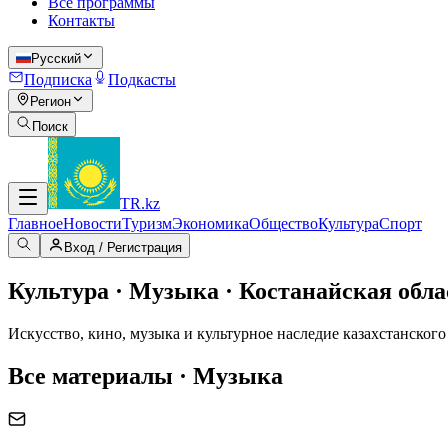
Все программы
Контакты
Русский
Подписка
Подкасты
Регион
Поиск
TR
.kz
Главное
Новости
Туризм
Экономика
Общество
Культура
Спорт
Вход / Регистрация
Культура · Музыка · Костанайская обла
Искусство, кино, музыка и культурное наследие казахстанского
Все материалы · Музыка