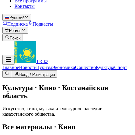
Все программы
Контакты
Русский
Подписка
Подкасты
Регион
Поиск
TR
.kz
Главное
Новости
Туризм
Экономика
Общество
Культура
Спорт
Вход / Регистрация
Культура · Кино · Костанайская
область
Искусство, кино, музыка и культурное наследие
казахстанского общества.
Все материалы · Кино